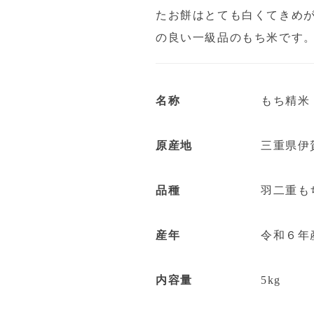
たお餅はとても白くてきめが
の良い一級品のもち米です
名称
もち精米
原産地
三重県伊
品種
羽二重も
産年
令和６年
内容量
5kg